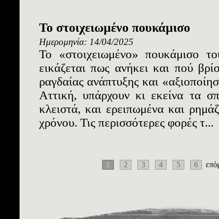
Το στοιχειωμένο πουκάμισο
Ημερομηνία: 14/04/2025
Το «στοιχειωμένο» πουκάμισο το
εικάζεται πως ανήκει και πού βρίσ
ραγδαίας ανάπτυξης και «αξιοποίησ
Αττική, υπάρχουν κι εκείνα τα σ
κλειστά, και ερειπωμένα και ρημά
χρόνου. Τις περισσότερες φορές τ...
1
2
3
4
5
6
επό