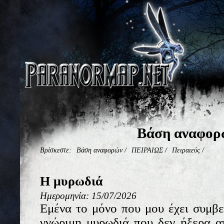
Βάση αναφορ
Βρίσκεστε:
Βάση αναφορών
/
ΠΕΙΡΑΙΩΣ
/
Πειραιεύς
/
Η μυρωδιά
Ημερομηνία: 15/07/2026
Εμένα το μόνο που μου έχει συμβεί
γνώριμη μυρωδιά που δεν ήξερα α