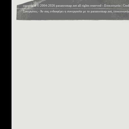
copyright © 2004-2026 paranromap.net all rights reserved -
Επικοινωνία
|
Cred
Συνεργάτες
- Άν σας ενδιαφέρει η συνεργασία με το paranormap.net, επικοινωνή