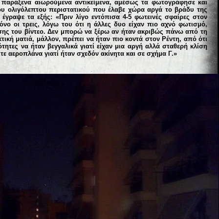
α παράξενα αιωρούμενα αντικείμενα, αμέσως τα φωτογράφησε και
ου ολιγόλεπτου περιστατικού που έλαβε χώρα αργά το βράδυ της
έγραψε τα εξής: «Πριν λίγο εντόπισα 4-5 φωτεινές σφαίρες στον
όνο οι τρεις, λόγω του ότι η άλλες δυο είχαν πιο αχνό φωτισμό,
σης του βίντεο. Δεν μπορώ να ξέρω αν ήταν ακριβώς πάνω από τη
τική ματιά, μάλλον, πρέπει να ήταν πιο κοντά στον Ρέντη, από ότι
τητες να ήταν βεγγαλικά γιατί είχαν μια αργή αλλά σταθερή κλίση
τε αεροπλάνα γιατί ήταν σχεδόν ακίνητα και σε σχήμα Γ.»