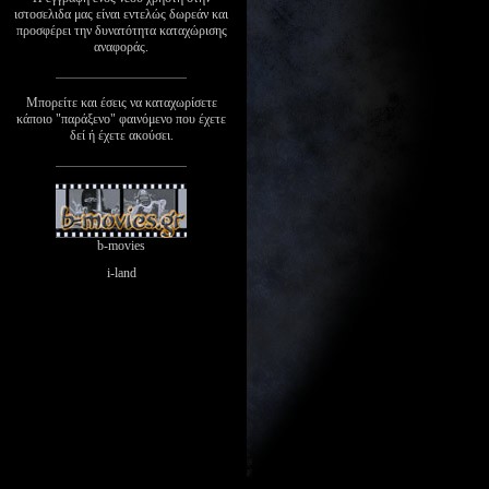
ιστοσελιδα μας είναι εντελώς δωρεάν και
προσφέρει την δυνατότητα καταχώρισης
αναφοράς.
Μπορείτε και έσεις να καταχωρίσετε
κάποιο "παράξενο" φαινόμενο που έχετε
δεί ή έχετε ακούσει.
b-movies
i-land