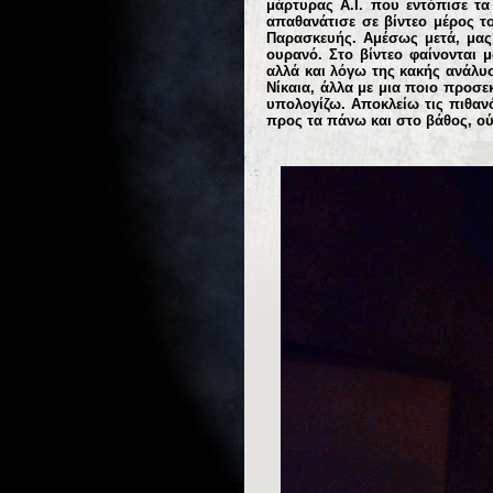
μάρτυρας Α.Ι. που εντόπισε τ
απαθανάτισε σε βίντεο μέρος τ
Παρασκευής. Αμέσως μετά, μας 
ουρανό. Στο βίντεο φαίνονται μ
αλλά και λόγω της κακής ανάλυ
Νίκαια, άλλα με μια ποιο προσεκ
υπολογίζω. Αποκλείω τις πιθανό
προς τα πάνω και στο βάθος, ού