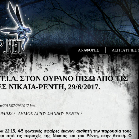
ΑΝΑΦΟΡΕΣ
ΛΕΙΤΟΥΡΓΙΕΣ
.Ι.Α. ΣΤΟΝ ΟΥΡΑΝΟ ΠΙΣΩ ΑΠΟ ΤΙΣ
 ΝΙΚΑΙΑ-ΡΕΝΤΗ, 29/6/2017.
com/2017/07/2962017.html
ΙΡΑΙΩΣ
/
ΔΗΜΟΣ ΑΓΙΟΥ ΩΑΝΝΟΥ ΡΕΝΤΗ
/
ώρα 22:15, 4-5 φωτεινές σφαίρες έκαναν αισθητή την παρουσία τους
α από τις περιοχές της Νίκαιας και του Ρέντη, στην Αττική. Ο