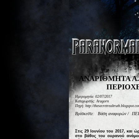
ΑΝΑΡΙΘΜΗΤΑ Α.Τ
ΠΕΡΙΟΧΕΣ
Ημερομηνία: 02/07/2017
Καταχωριτής: Aragorn
Πηγή: http://thesecretrealtruth.blogspot.
Βρίσκεστε:
Βάση αναφορών
/
ΠΕ
Στις 29 Ιουνίου του 2017, και 
στο βάθος του ουρανού ανάμεσ